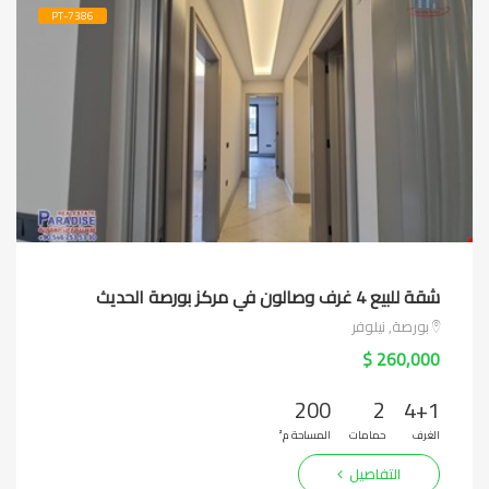
PT-7386
شقة للبيع 4 غرف وصالون في مركز بورصة الحديث
بورصة, نيلوفر
260,000 $
200
2
4+1
الغرف
حمامات
المساحة م²
التفاصيل