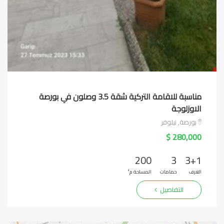
مناسبة للاقامة التركية شقة 3.5 وصلون في بورصة
الاوزلوجة
بورصة, نيلوفر
280,000 $
200
3
3+1
الغرف
حمامات
المساحة م²
التفاصيل