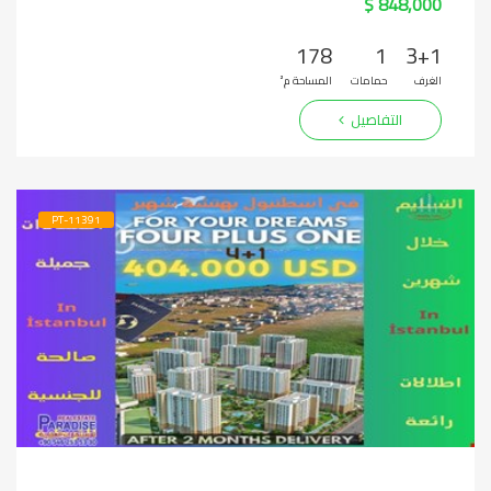
848,000 $
178
1
3+1
الغرف
حمامات
المساحة م²
التفاصيل
PT-11391