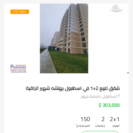
PT-7389
شقق للبيع 2+1 في اسطنبول بهتشه شهير الراقية
اسطنبول, باهشة شهير
303,000 $
150
2
2+1
الغرف
حمامات
المساحة م²