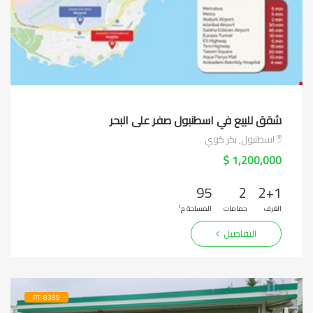
شقق للبيع في اسطنبول صفر على البحر
اسطنبول, بكر كوي
1,200,000 $
95
2
2+1
الغرف
حمامات
المساحة م²
التفاصيل
PT-8389