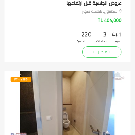
عروض الجنسية قبل ارتفاعها
اسطنبول, باهشة شهير
404,000 TL
220
3
4+1
الغرف
حمامات
المساحة م²
التفاصيل
PT-11389