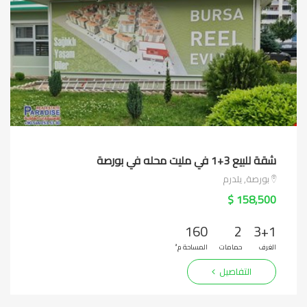
شقة للبيع 3+1 في مليت محله في بورصة
بورصة, يلدرم
158,500 $
160
2
3+1
الغرف
حمامات
المساحة م²
التفاصيل