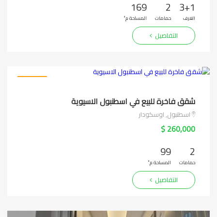
169
2
3+1
الغرف
حمامات
المساحة م²
التفاصيل
PT-7387
شقق فاخرة للبيع في اسطنبول الاسيوية
اسطنبول, اوسكودار
260,000 $
99
2
حمامات
المساحة م²
التفاصيل