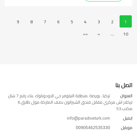
9
8
7
6
5
4
3
2
1
»»
»
…
10
اتصل بنا
العنوان
تركيا . بورصة .منطقة النيلوفر حي الاودونلوك .بناء رقم 7 شان
تركلار اش مركزي مقابل فندق الشيراتون بصف الماركة مول طابق.6
مكتب.53
ايميل
info@paradiseturk.com
موبايل
00905462535330