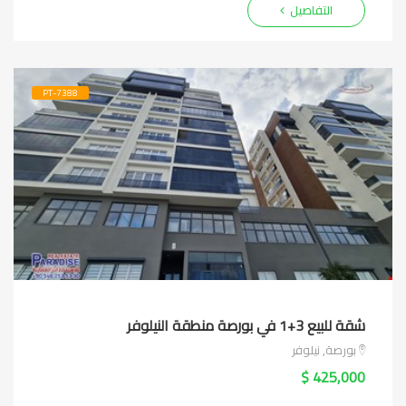
التفاصيل
PT-7388
شقة للبيع 3+1 في بورصة منطقة النيلوفر
بورصة, نيلوفر
425,000 $