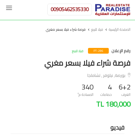
00905462535330
الصفحة الرئيسية
فيلا للبيع
فرصة شراء فيلا بسعر مغري
رقم الإعلان
فيلا للبيع
PT-286
فرصة شراء فيلا بسعر مغري
بورصة, نيلوفر , تشاملجا
340
4
6+2
الغرف
حمامات
المساحة م²
180,000 TL
فيديو