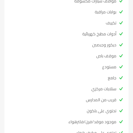
مواقف سيارات مكشوفة
بوابات مراقبة
تكييف
أدوات مطبخ كهربائية
ديكور وجبصين
موقف باص
مستودع
جامع
ستلايات مركزي
قريب من المدارس
تحتوي على بلكون
موجود موقد/فرن/فلترهواء
تحتوي على مكيف هواء